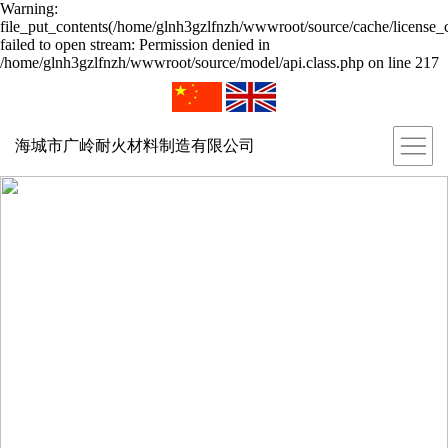
Warning:
file_put_contents(/home/glnh3gzlfnzh/wwwroot/source/cache/license_
failed to open stream: Permission denied in
/home/glnh3gzlfnzh/wwwroot/source/model/api.class.php on line 217
海城市广岭耐火材料制造有限公司