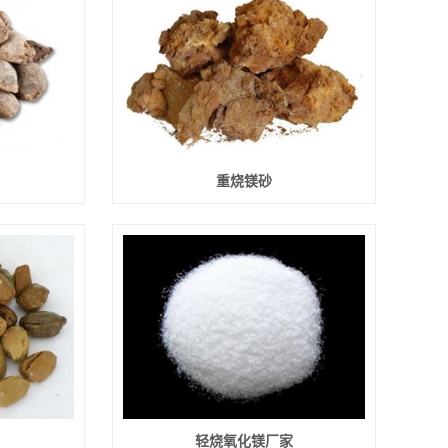
重烧镁砂
轻烧氧化镁厂家