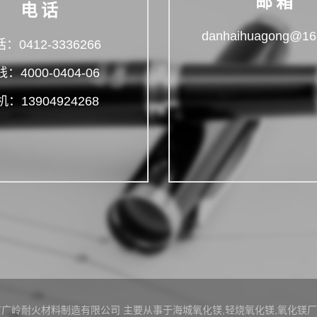
邮箱
电话
danhaihuagong@16
：0412-3336266
：4000-0404-06
：13904924268
© 海城市广岭耐火材料制造有限公司 主要从事于
海城氧化镁
,
轻烧氧化镁
,
氧化镁厂