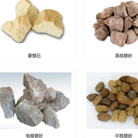
菱镁石
高纯镁砂
电熔镁砂
中档镁砂