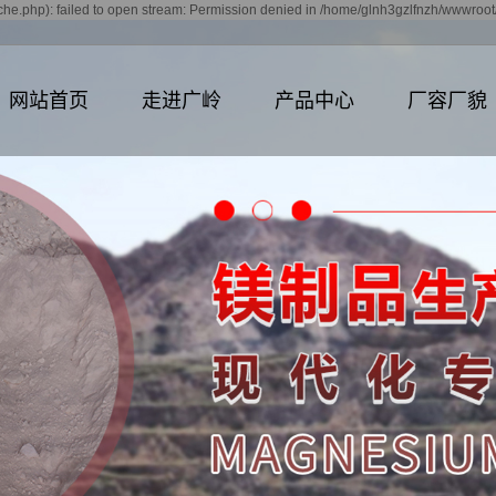
e.php): failed to open stream: Permission denied in /home/glnh3gzlfnzh/wwwroot/
网站首页
走进广岭
产品中心
厂容厂貌
公司简介
氧化镁
资质荣誉
高纯镁砂
重烧镁砂
电熔镁砂
中档镁砂
大结晶镁砂