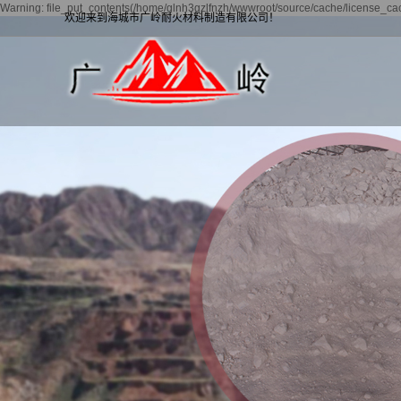
Warning: file_put_contents(/home/glnh3gzlfnzh/wwwroot/source/cache/license_cach
欢迎来到海城市广岭耐火材料制造有限公司！