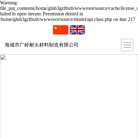
Warning:
file_put_contents(/home/glnh3gzlfnzh/wwwroot/source/cache/license_
failed to open stream: Permission denied in
/home/glnh3gzlfnzh/wwwroot/source/model/api.class.php on line 217
海城市广岭耐火材料制造有限公司